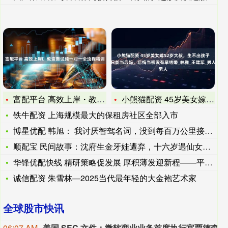
富配平台 高效上岸・教资面试纯一对一全流程精训
小熊猫配资 45岁美女嫁52岁大叔，生不出孩子只能当后妈，后
铁牛配资 上海规模最大的保租房社区全部入市
博星优配 韩旭： 我讨厌智驾名词，没到每百万公里接管一次，别
顺配宝 民间故事：沈府生金牙娃遭弃，十六岁遇仙女现神龙真身
华锋优配快线 精研策略促发展 厚积薄发迎新程——平顶山市20
诚信配资 朱雪林—2025当代最年轻的大金袍艺术家
全球股市快讯
06:07 AM
美国 SEC 文件：微软商业业务首席执行官贾德森・阿尔索夫，于 8 月 5 日在公开市场减持 10000 股微软股票，每股平均成交价 487.893 美元。