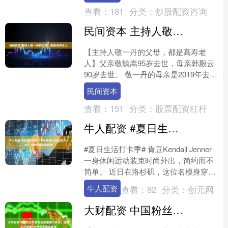
查看：
181
分类：
炒股配资咨询
民间资本 主持人敬一丹的父母，都是高寿老人
【主持人敬一丹的父母，都是高寿老
人】父亲敬毓嵩95岁去世，母亲韩殿云
90岁去世。 敬一丹的母亲是2019年去世
的，但老人家去世的原因，也并非是因
民间资本
为高龄，而是她在....
查看：
151
分类：
股票配资杠杆
牛人配资 #夏日生活打卡季# 肯豆Kendall Jenner一身休闲运动装束
#夏日生活打卡季# 肯豆Kendall Jenner
一身休闲运动装束时尚外出，简约而不
简单。 近日在洛杉矶，这位名模身穿深
蓝色的修身拉链外套，搭配经典的黑色
牛人配资
查看：
82
分类：
创元网
紧身....
大财配资 中国粉丝在泰国追星遭暴力执法，因插队纠纷被GMM保安摁头带走