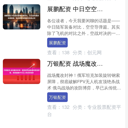
展鹏配资 中日空空导弹全面对比，日方型号繁杂依赖美制，我方霹雳系列综合性能占优
各位读者，今天我要闲聊的话题是——
中日陆军装备对比，空空导弹篇。其实
除了飞机的对比之外，空战对决的一个
关键因素还是空空导弹，那是最尖锐的
展鹏配资
矛，空战除了比谁的眼睛看....
查看：
138
分类：
创元网
万银配资 战场魔改封神！俄军坦克加装旋转钢索屏障，彻底破解FPV无人机攻顶绝杀
战场魔改封神！俄军坦克加装旋转钢索
屏障，彻底破解FPV无人机攻顶绝杀战
术 俄乌战场的攻防博弈，早已从传统装
备对抗演变为低成本改装与实战战术的
万银配资
极速迭代。曾经让俄军....
查看：
132
分类：
专业股票配资平
台