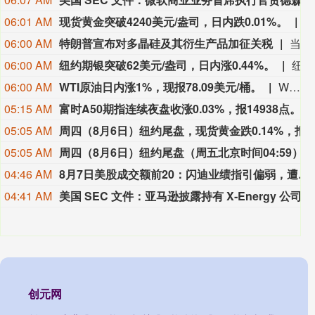
06:01 AM
现货黄金突破4240美元/盎司，日内跌0.01%。
现
06:00 AM
特朗普宣布对多晶硅及其衍生产品加征关税
当地时间8月6日，美国总统特朗普签署行政令，依据《1962年贸易扩展法》第232条，对进口多晶硅及其衍生产品采取最低进口价格和额外关税措施，以支持美国国内多晶硅、半导体和太阳能供应链。公告规定，最低进口价格分别为：多晶硅每公斤21美元；多晶硅锭和晶圆每公斤100美元；太阳能电池每瓦0.22美元；太阳能组件每瓦0.38美元。同时，美国将对公告附件所列多晶硅锭及相关衍生产品加征15%的从价关税。相关措施将自2026年12月4日美国东部时间凌晨12时01分起生效。公告还授权商务部建立“回流美国”激励计划。企业如承诺在美国建设、翻新或扩建多晶硅、硅锭、晶圆或太阳能电池生产设施，并在2029年1月20日前开工，可申请部分进口设备和相关产品免缴第232条关税。（央视新闻）
06:00 AM
纽约期银突破62美元/盎司，日内涨0.44%。
纽约期银突破62美元/盎司，日内涨0.44%。
06:00 AM
WTI原油日内涨1%，现报78.09美元/桶。
WTI原油日内涨1%，现报78.09美元/桶。
05:15 AM
富时A50期指连续夜盘收涨0.03%，报14938点。
05:05 AM
周四（8月6日）纽约尾盘，现货黄金跌0.14%，报4240.66美元/盎司，亚太早盘走高、北京时间10:07达到4304.09美元，之后持续震荡下行。现货白银跌0.83%，报61.5299美元/盎司，日内持续震荡下行，交投于62.9050-60.8750美元。COMEX铜期货跌0.12%，报6
05:05 AM
周四（8月6日）纽约尾盘（周五北京时间04:59），离岸人民币（CNH）兑美元报6.7476元，较周三纽约尾盘涨6点，日内整体交投于6.7455-6.7519元区间。
04:46 AM
8月7日美股成交额前20：闪迪业绩指引偏弱，遭花旗等券商下调目标价
04:41 AM
美国 SEC 文件：亚马逊披露持有 X‑Energy 公司 6580 万股 A 类
创元网