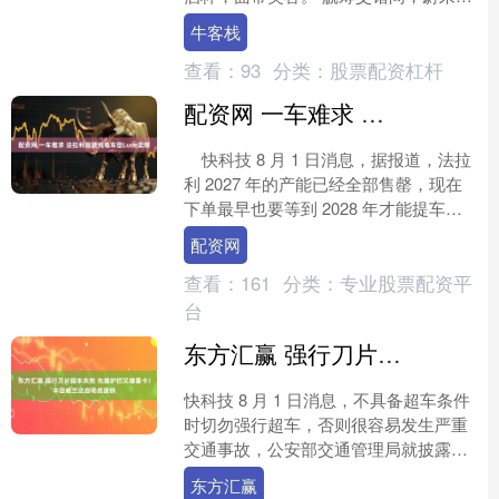
面默默增加了超过 7 亿元的浮盈。 7 月
牛客栈
27 日，长....
查看：
93
分类：
股票配资杠杆
配资网 一车难求 法拉利首款纯电车型Luce卖爆
快科技 8 月 1 日消息，据报道，法拉
利 2027 年的产能已经全部售罄，现在
下单最早也要等到 2028 年才能提车。
法拉利表示，订单持续涌入源于全球....
配资网
查看：
161
分类：
专业股票配资平
台
东方汇赢 强行刀片超车失败 先撞护栏又撞重卡！丰田威兰达当场成废铁
快科技 8 月 1 日消息，不具备超车条件
时切勿强行超车，否则很容易发生严重
交通事故，公安部交通管理局就披露了
这样一起案例。 6 月 12 日，沪蓉高速
东方汇赢
湖北汉川....