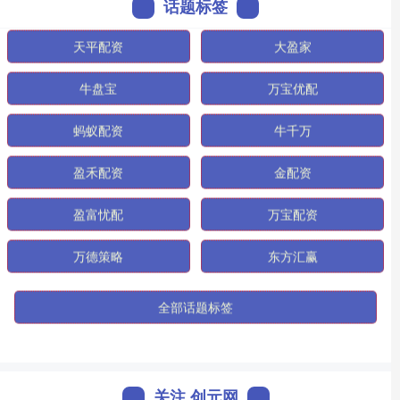
话题标签
天平配资
大盈家
牛盘宝
万宝优配
蚂蚁配资
牛千万
盈禾配资
金配资
盈富忧配
万宝配资
万德策略
东方汇赢
全部话题标签
关注 创元网