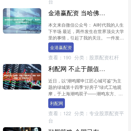
台
金港赢配资 当哈佛学生高喊“F*ck AI”，复旦学生已经开始考AI了
本文来自微信公众号： AI时代我的人生
下半场 最近，两件发生在世界顶尖大学
里的事情，引起了我的关注。 一件发生
在美国。哈佛大学毕业典礼上，一些毕
金港赢配资
业生高喊三次“F....
查看：
190
分类：
股票配资杠杆
利配网 不止于颜值！绿城工地观摩日，揭秘“城市封面”的“营造内功”
近日，以“潮鸣耀申江匠心城可鉴”为主
题的绿城第十四季“好房子”绿式工地观
摩，于上海潮鸣双子——潮鸣东方、潮
鸣外滩开展，两百余位行业专家、绿城
利配网
产品同仁走进园区与建....
查看：
122
分类：
专业股票配资平
台