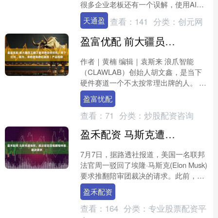
很多企业老板还有一个误解，使用AI之
后可以大规模地裁减员工。其实，AI的
天通盈
查看：
141
分类：
创元网
出现....
盈富优配 前大疆员工做了款消费级纺织机，拿下红杉、顺为、米哈游等数亿融资｜产品观察
作者｜黄楠 编辑｜袁斯来 浪爪智能
（CLAWLAB）创始人胡文鑫，是当下
硬件赛道一个不太按常理出牌的人。 工
程师背景出身，曾就职于、美团等头部
盈富忧配
大厂，拿过顶级机构....
查看：
71
分类：
炒股配资咨询
盈禾配资 马斯克遭挫败，美法官驳回推翻推特案裁决请求
7月7日，据路透社报道，美国一名联邦
法官周一驳回了埃隆·马斯克(Elon Musk)
要求推翻陪审团裁决的请求。此前，陪
审团认定，这位全球首富在同意以440
盈禾配资
亿美元....
查看：
164
分类：
专业股票配资平