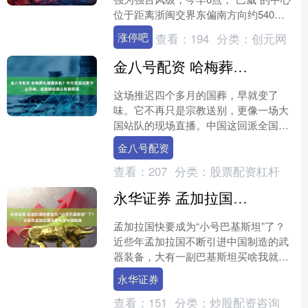
位于距离浙闽交界东偏南方向约540公
里，中心最大风力有14级。 中央气象台
涨停吧
查看：
194
分类：
创元网
7月11日0....
金八号配资 哈梅葬礼暗藏杀机？中方高层出席不止吊唁，或能镇住美以斩首阴谋
这场推迟四个多月的国葬，早就变了
味。它不再只是宗教送别，更像一场大
国站队的现场直播。中国这回派全国人
大常委会副委员长何维过去，绝不是简
金八号配资
单走个过场。 德黑兰街头挂....
查看：
207
分类：
股票配资杠杆
永华证券 孟加拉国快要成为“小号巴基斯坦”了？ 近些年孟加拉国不断引进中国制造
孟加拉国快要成为“小号巴基斯坦”了？
近些年孟加拉国不断引进中国制造的武
器装备，大有一副巴基斯坦买啥我就买
啥的架势，巴基斯坦有枭龙战斗机，孟
永华证券
加拉国也引进了枭龙战....
查看：
151
分类：
炒股配资咨询