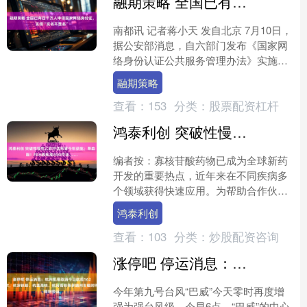
融期策略 全国已有四千万人申领国家网络身份证，实现“实名不显名”
南都讯 记者蒋小天 发自北京 7月10日，
据公安部消息，自六部门发布《国家网
络身份认证公共服务管理办法》实施一
年来，截至目前，国家网络身份认证
融期策略
App下载量达90....
查看：
153
分类：
股票配资杠杆
鸿泰利创 突破性慢性乙肝疗法有望今年获批；降血脂！FDA再批准ASO疗法……
编者按：寡核苷酸药物已成为全球新药
开发的重要热点，近年来在不同疾病多
个领域获得快速应用。为帮助合作伙伴
更高效地推动寡核苷酸药物从实验室走
鸿泰利创
向临床，药明康德（603....
查看：
103
分类：
炒股配资咨询
涨停吧 停运消息：杭州机场取消今日航班162架次，杭深铁路、杭温高铁、杭台高铁等多趟列车临时停运
今年第九号台风“巴威”今天零时再度增
强为强台风级，今早6点，“巴威”的中心