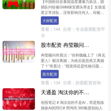
【中国粉丝在泰国追星遭暴力执法，因
插队纠纷被GMM保安摁头带走】女孩追
星正常排队，没有影响任何人，却被污
蔑说插队，保安把人拖拽，按倒。工作
大财配资
人员先抢手机，又是锁喉....
查看：
144
分类：
专业股票配资平
台
股市配资 冉莹颖问佟晨洁：“你和魏巍上了《再见爱人》都没离婚，为啥后面忽然又离
冉莹颖问佟晨洁：“你和魏巍上了《再见
爱人》都没离婚，为啥后面忽然又离婚
了？”佟晨洁：“我觉得还是性格问题，
有些事反复出现，也解决不了。” 佟晨
股市配资
洁和魏巍当年上《再....
查看：
134
分类：
炒股配资咨询
天通盈 淘汰你的不是AI，而是熟练操纵AI的同行
创投笔记 # 淘汰你的不是AI，而是熟练
操纵AI的同行# 周鸿祎 360集团创始人