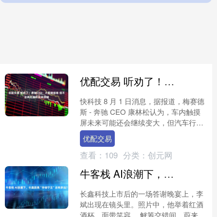
优配交易 听劝了！奔驰CEO：大屏继续卷 但不会再无脑砍实体按键
快科技 8 月 1 日消息，据报道，梅赛德
斯 - 奔驰 CEO 康林松认为，车内触摸
屏未来可能还会继续变大，但汽车行业
一味削减实体按钮的趋势或许已经走到
优配交易
尽头。 ....
查看：
109
分类：
创元网
牛客栈 AI浪潮下，长鑫距离“存储宁王”还有多远？
长鑫科技上市后的一场答谢晚宴上，李
斌出现在镜头里。照片中，他举着红酒
酒杯，面带笑容。 觥筹交错间，蔚来账