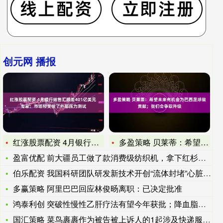
创元网 播报
红涨股票配资 4月银行结售汇顺差401亿美元 专家：市场经受
多盈策略 贝莱蒂：希望未来有机会为巴西足球做贡献；我们会争取
盈富优配 前大疆员工做了款消费级纺织机，拿下红杉、顺为、米哈
伯乐配资 我国科研团队研发新技术开创“流体封堵”心脏介入治疗
多赢策略 阿里巴巴回应林俊旸离职：已决定批准
鸿泰利创 突破性慢性乙肝疗法有望今年获批；降血脂！FDA再批
国汇策略 菜鸟裹裹作为被告被上诉人的1起涉及快递服务合同纠纷