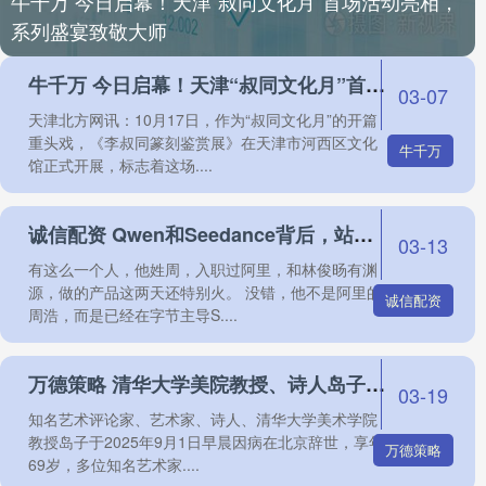
牛千万 今日启幕！天津“叔同文化月”首场活动亮相，
系列盛宴致敬大师
牛千万 今日启幕！天津“叔同文化月”首场活动亮相，系列盛宴致敬大师
03-07
天津北方网讯：10月17日，作为“叔同文化月”的开篇
重头戏，《李叔同篆刻鉴赏展》在天津市河西区文化
牛千万
馆正式开展，标志着这场....
诚信配资 Qwen和Seedance背后，站着同一个人
03-13
有这么一个人，他姓周，入职过阿里，和林俊旸有渊
源，做的产品这两天还特别火。 没错，他不是阿里的
诚信配资
周浩，而是已经在字节主导S....
万德策略 清华大学美院教授、诗人岛子因病去世，青岛人
03-19
知名艺术评论家、艺术家、诗人、清华大学美术学院
教授岛子于2025年9月1日早晨因病在北京辞世，享年
万德策略
69岁，多位知名艺术家....